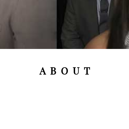
A B O U T